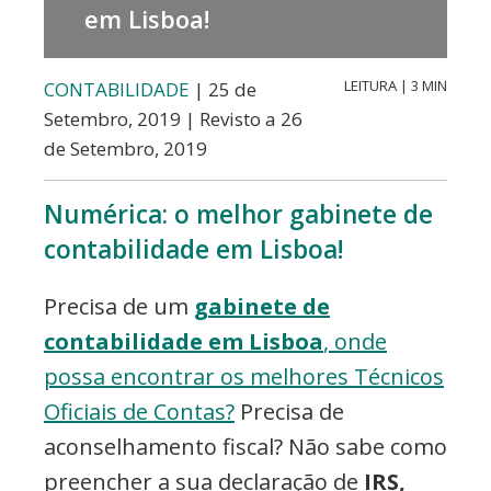
Valores,
em Lisboa!
Contabilidade,
Creditos
LEITURA | 3 MIN
CONTABILIDADE
| 25 de
e
Setembro, 2019 | Revisto a 26
de Setembro, 2019
Forex
Numérica: o melhor gabinete de
contabilidade em Lisboa!
Precisa de um
gabinete de
contabilidade em Lisboa
, onde
possa encontrar os melhores Técnicos
Oficiais de Contas?
Precisa de
aconselhamento fiscal? Não sabe como
preencher a sua declaração de
IRS,