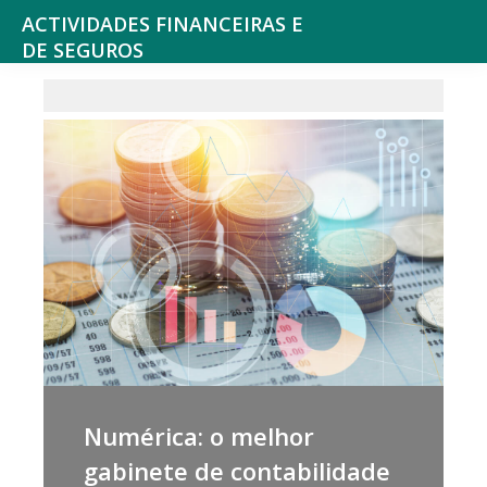
ACTIVIDADES FINANCEIRAS E
DE SEGUROS
Consultoria
e
outros
serviços
Financeiros,
Seguros
e
Fundos
de
Pensões,
Bolsa
Numérica: o melhor
de
gabinete de contabilidade