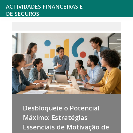
ACTIVIDADES FINANCEIRAS E
DE SEGUROS
Consultoria
e
outros
serviços
Financeiros,
Seguros
e
Fundos
de
Pensões,
Desbloqueie o Potencial
Bolsa
Máximo: Estratégias
de
Essenciais de Motivação de