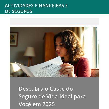
ACTIVIDADES FINANCEIRAS E
DE SEGUROS
Consultoria
e
outros
serviços
Financeiros,
Seguros
e
Fundos
de
Pensões,
Descubra o Custo do
Bolsa
Seguro de Vida Ideal para
de
Você em 2025