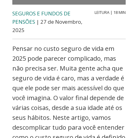
Valores,
Contabilidade,
LEITURA | 18 MIN
SEGUROS E FUNDOS DE
PENSÕES
| 27 de Novembro,
Creditos
2025
e
Forex
Pensar no custo seguro de vida em
2025 pode parecer complicado, mas
não precisa ser. Muita gente acha que
seguro de vida é caro, mas a verdade é
que ele pode ser mais acessível do que
você imagina. O valor final depende de
várias coisas, desde a sua idade até os
seus hábitos. Neste artigo, vamos
descomplicar tudo para você entender
como o custo seguro de vida é definido