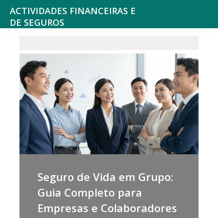
ACTIVIDADES FINANCEIRAS E
DE SEGUROS
Consultoria
e
outros
serviços
Financeiros,
Seguros
e
Fundos
de
Pensões,
Seguro de Vida em Grupo:
Bolsa
Guia Completo para
de
Empresas e Colaboradores