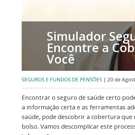
de
Valores,
Contabilidade,
Creditos
Simulador Segu
e
Encontre a Cob
Forex
Você
SEGUROS E FUNDOS DE PENSÕES
| 20 de Agos
Encontrar o seguro de saúde certo pod
a informação certa e as ferramentas 
saúde, pode descobrir a cobertura que 
bolso. Vamos descomplicar este proces