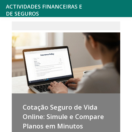
ACTIVIDADES FINANCEIRAS E
DE SEGUROS
Consultoria
e
outros
serviços
Financeiros,
Seguros
e
Fundos
de
Pensões,
Cotação Seguro de Vida
Bolsa
Online: Simule e Compare
de
Planos em Minutos