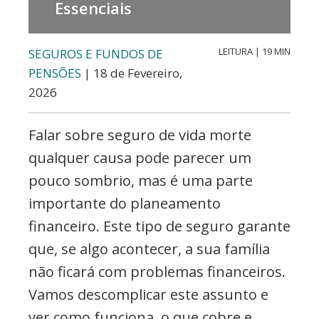
Valores,
Essenciais
Contabilidade,
Creditos
LEITURA | 19 MIN
SEGUROS E FUNDOS DE
PENSÕES
| 18 de Fevereiro,
e
2026
Forex
Falar sobre seguro de vida morte
qualquer causa pode parecer um
pouco sombrio, mas é uma parte
importante do planeamento
financeiro. Este tipo de seguro garante
que, se algo acontecer, a sua família
não ficará com problemas financeiros.
Vamos descomplicar este assunto e
ver como funciona, o que cobre e