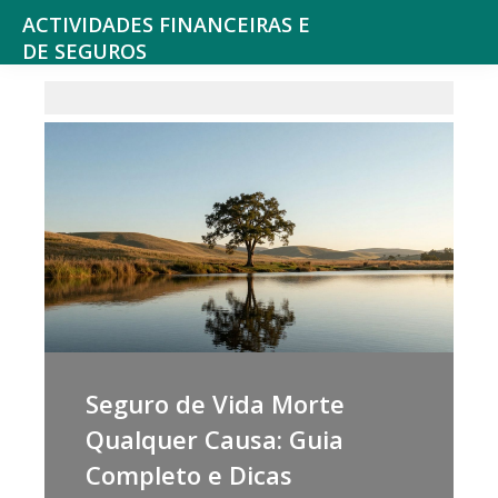
ACTIVIDADES FINANCEIRAS E
DE SEGUROS
Consultoria
e
outros
serviços
Financeiros,
Seguros
e
Fundos
de
Pensões,
Seguro de Vida Morte
Bolsa
Qualquer Causa: Guia
de
Completo e Dicas