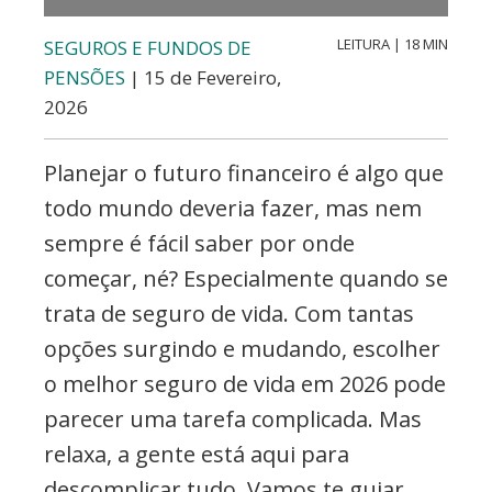
Valores,
Contabilidade,
LEITURA | 18 MIN
SEGUROS E FUNDOS DE
PENSÕES
| 15 de Fevereiro,
Creditos
2026
e
Forex
Planejar o futuro financeiro é algo que
todo mundo deveria fazer, mas nem
sempre é fácil saber por onde
começar, né? Especialmente quando se
trata de seguro de vida. Com tantas
opções surgindo e mudando, escolher
o melhor seguro de vida em 2026 pode
parecer uma tarefa complicada. Mas
relaxa, a gente está aqui para
descomplicar tudo. Vamos te guiar