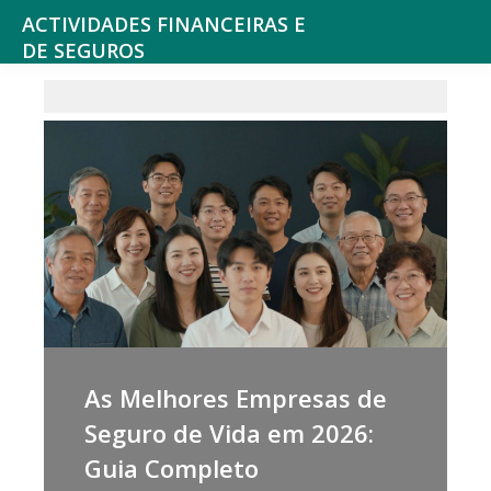
ACTIVIDADES FINANCEIRAS E
DE SEGUROS
Consultoria
e
outros
serviços
Financeiros,
Seguros
e
Fundos
de
Pensões,
As Melhores Empresas de
Bolsa
Seguro de Vida em 2026:
de
Guia Completo